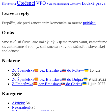
Utečenci
VPO
Ľudské práva
Slovenska
Výmena skúseností
Černobyľ
Leave a reply
Prepáčte, ale pred zanechaním komentára sa musíte
prihlásiť
.
O nás
Sme takí istí ľudia, ako každý iný. Žijeme medzi Vami, kamarátime
sa, zakladáme si rodiny, stali sme sa aktívnou súčasťou slovenskej
spoločnosti.
Nedávne
Zo Španielska
cez Bratislavu
do Poltavy
15 júla
2022
Zo Španielska
cez Bratislavu
do Dnipra
9 júla 2022
Z Francúzska
cez Bratislavu
do Čerkas
1 júla 2022
Kategórie
Aktivity
54
Nezaradené
35