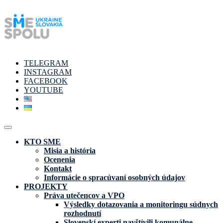
TELEGRAM
INSTAGRAM
FACEBOOK
YOUTUBE
KTO SME
Misia a história
Ocenenia
Kontakt
Informácie o spracúvaní osobných údajov
PROJEKTY
Práva utečencov a VPO
Výsledky dotazovania a monitoringu súdnych
rozhodnutí
Slovenskí experti navštívili komunálne