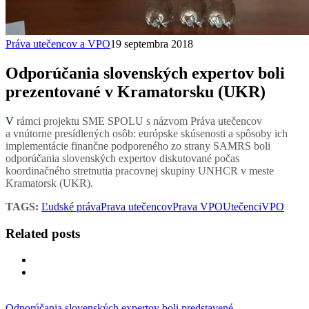
Práva utečencov a VPO
19 septembra 2018
Odporúčania slovenských expertov boli
prezentované v Kramatorsku (UKR)
V rámci projektu SME SPOLU s názvom Práva utečencov
a vnútorne presídlených osôb: európske skúsenosti a spôsoby ich
implementácie finančne podporeného zo strany SAMRS boli
odporúčania slovenských expertov diskutované počas
koordinačného stretnutia pracovnej skupiny UNHCR v meste
Kramatorsk (UKR).
TAGS:
Ľudské práva
Prava utečencov
Prava VPO
Utečenci
VPO
Related posts
Odporúčania slovenských expertov boli predstavené…