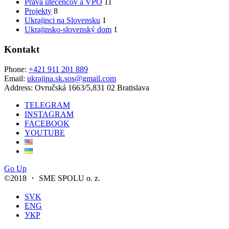
Práva utečencov a VPO
11
Projekty
8
Ukrajinci na Slovensku
1
Ukrajinsko-slovenský dom
1
Kontakt
Phone:
+421 911 201 889
Email:
ukrajina.sk.sos@gmail.com
Address:
Ovručská 1663/5,831 02 Bratislava
TELEGRAM
INSTAGRAM
FACEBOOK
YOUTUBE
Go Up
©2018 ・ SME SPOLU o. z.
SVK
ENG
УКР