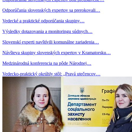
Odporúčania slovenských expertov sa prerokovali…
Vedecké a praktické odporúčania skupiny…
Výsledky dotazovania a monitoringu súdnych…
Slovenskí experti navštívili komunálne zariadenia…
Návšteva skupiny slovenských expertov v Kramatorsku…
Medzinárodná konferencia na pôde Národnej…
Vedecko-praktický okrúhly stôl: „Pravá utečencov…