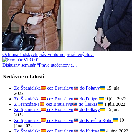
Ochrana ľudských práv vnutorne presídlených…
Diskusný seminár “Práva utečencov a…
Nedávne udalosti
Zo Španielska
cez Bratislavu
do Poltavy
15 júla
2022
Zo Španielska
cez Bratislavu
do Dnipra
9 júla 2022
Z Francúzska
cez Bratislavu
do Čerkas
1 júla 2022
Zo Španielska
cez Bratislavu
do Poltavy
15 júna
2022
Zo Španielska
cez Bratislavu
do Krivého Rohu
10
júna 2022
Zo Španielska
cez Bratislavu
do Kyjeva
4 júna 2022