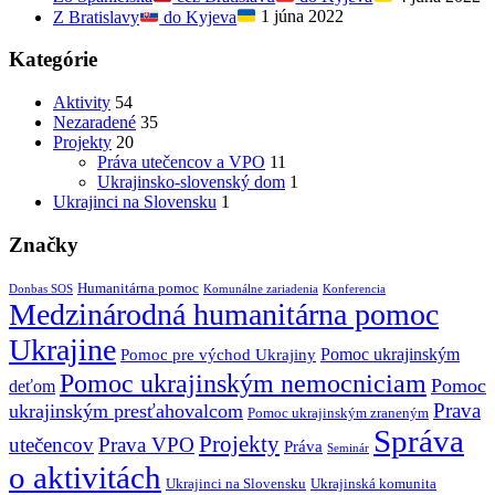
Z Bratislavy
do Kyjeva
1 júna 2022
Kategórie
Aktivity
54
Nezaradené
35
Projekty
20
Práva utečencov a VPO
11
Ukrajinsko-slovenský dom
1
Ukrajinci na Slovensku
1
Značky
Humanitárna pomoc
Donbas SOS
Komunálne zariadenia
Konferencia
Medzinárodná humanitárna pomoc
Ukrajine
Pomoc ukrajinským
Pomoc pre východ Ukrajiny
Pomoc ukrajinským nemocniciam
Pomoc
deťom
Prava
ukrajinským presťahovalcom
Pomoc ukrajinským zraneným
Správa
Projekty
utečencov
Prava VPO
Práva
Seminár
o aktivitách
Ukrajinci na Slovensku
Ukrajinská komunita