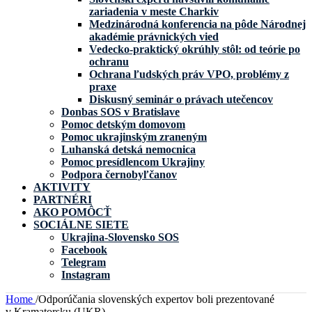
zariadenia v meste Charkiv
Medzinárodná konferencia na pôde Národnej
akadémie právnických vied
Vedecko-praktický okrúhly stôl: od teórie po
ochranu
Ochrana ľudských práv VPO, problémy z
praxe
Diskusný seminár o právach utečencov
Donbas SOS v Bratislave
Pomoc detským domovom
Pomoc ukrajinským zraneným
Luhanská detská nemocnica
Pomoc presídlencom Ukrajiny
Podpora černobyľčanov
AKTIVITY
PARTNÉRI
AKO POMÔCŤ
SOCIÁLNE SIETE
Ukrajina-Slovensko SOS
Facebook
Telegram
Instagram
Home
/
Odporúčania slovenských expertov boli prezentované
v Kramatorsku (UKR)