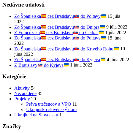
Nedávne udalosti
Zo Španielska
cez Bratislavu
do Poltavy
15 júla
2022
Zo Španielska
cez Bratislavu
do Dnipra
9 júla 2022
Z Francúzska
cez Bratislavu
do Čerkas
1 júla 2022
Zo Španielska
cez Bratislavu
do Poltavy
15 júna
2022
Zo Španielska
cez Bratislavu
do Krivého Rohu
10
júna 2022
Zo Španielska
cez Bratislavu
do Kyjeva
4 júna 2022
Z Bratislavy
do Kyjeva
1 júna 2022
Kategórie
Aktivity
54
Nezaradené
35
Projekty
20
Práva utečencov a VPO
11
Ukrajinsko-slovenský dom
1
Ukrajinci na Slovensku
1
Značky