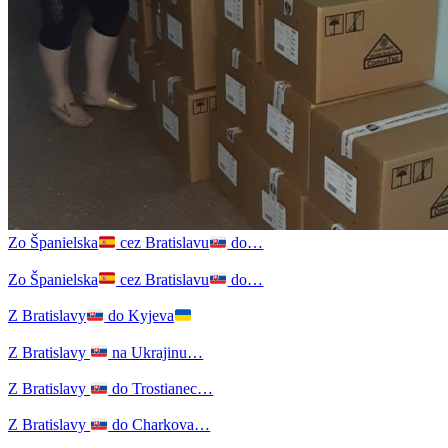
Zo Španielska
cez Bratislavu
do…
Zo Španielska
cez Bratislavu
do…
Z Bratislavy
do Kyjeva
Z Bratislavy
na Ukrajinu…
Z Bratislavy
do Trostianec…
Z Bratislavy
do Charkova…