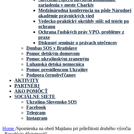
zariadenia v meste Charkiv
Medzinárodná konferencia na pôde Národnej
akadémie právnických vied
Vedecko-praktický okrúhly stôl: od teórie po
ochranu
Ochrana ľudských práv VPO, problémy z
praxe
Diskusný seminár o právach utečencov
Donbas SOS v Bratislave
Pomoc detským domovom
Pomoc ukrajinským zraneným
Luhanská detská nemocnica
Pomoc presídlencom Ukrajiny
Podpora černobyľčanov
AKTIVITY
PARTNÉRI
AKO POMÔCŤ
SOCIÁLNE SIETE
Ukrajina-Slovensko SOS
Facebook
Telegram
Instagram
Home
/
Spomienka na obetí Majdanu pri príležitosti druhého výročia
„Revolúcie dôstojnosti“