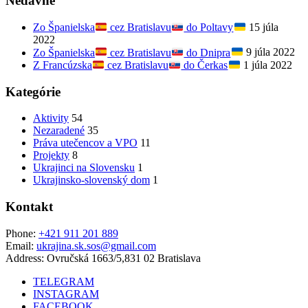
Nedávne
Zo Španielska
cez Bratislavu
do Poltavy
15 júla
2022
Zo Španielska
cez Bratislavu
do Dnipra
9 júla 2022
Z Francúzska
cez Bratislavu
do Čerkas
1 júla 2022
Kategórie
Aktivity
54
Nezaradené
35
Práva utečencov a VPO
11
Projekty
8
Ukrajinci na Slovensku
1
Ukrajinsko-slovenský dom
1
Kontakt
Phone:
+421 911 201 889
Email:
ukrajina.sk.sos@gmail.com
Address:
Ovručská 1663/5,831 02 Bratislava
TELEGRAM
INSTAGRAM
FACEBOOK