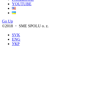
YOUTUBE
Go Up
©2018 ・ SME SPOLU o. z.
SVK
ENG
УКР