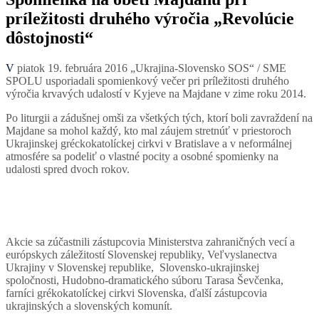
príležitosti druhého výročia „Revolúcie
dôstojnosti“
V piatok 19. februára 2016 „Ukrajina-Slovensko SOS“ / SME
SPOLU usporiadali spomienkový večer pri príležitosti druhého
výročia krvavých udalostí v Kyjeve na Majdane v zime roku 2014.
Po liturgii a zádušnej omši za všetkých tých, ktorí boli zavraždení na
Majdane sa mohol každý, kto mal záujem stretnúť v priestoroch
Ukrajinskej gréckokatolíckej cirkvi v Bratislave a v neformálnej
atmosfére sa podeliť o vlastné pocity a osobné spomienky na
udalosti spred dvoch rokov.
Akcie sa zúčastnili zástupcovia Ministerstva zahraničných vecí a
európskych záležitostí Slovenskej republiky, Veľvyslanectva
Ukrajiny v Slovenskej republike, Slovensko-ukrajinskej
spoločnosti, Hudobno-dramatického súboru Tarasa Ševčenka,
farníci grékokatolíckej cirkvi Slovenska, ďalší zástupcovia
ukrajinských a slovenských komunít.