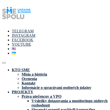
TELEGRAM
INSTAGRAM
FACEBOOK
YOUTUBE
KTO SME
Misia a história
Ocenenia
Kontakt
Informácie o spracúvaní osobných údajov
PROJEKTY
Práva utečencov a VPO
Výsledky dotazovania a monitoringu súdnych
rozhodnutí
Slovenskí experti navštívili komunálne