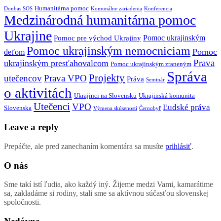
Humanitárna pomoc
Donbas SOS
Komunálne zariadenia
Konferencia
Medzinárodná humanitárna pomoc
Ukrajine
Pomoc ukrajinským
Pomoc pre východ Ukrajiny
Pomoc ukrajinským nemocniciam
Pomoc
deťom
Prava
ukrajinským presťahovalcom
Pomoc ukrajinským zraneným
Správa
Projekty
utečencov
Prava VPO
Práva
Seminár
o aktivitách
Ukrajinci na Slovensku
Ukrajinská komunita
Utečenci
VPO
Ľudské práva
Slovenska
Výmena skúseností
Černobyľ
Leave a reply
Prepáčte, ale pred zanechaním komentára sa musíte
prihlásiť
.
O nás
Sme takí istí ľudia, ako každý iný. Žijeme medzi Vami, kamarátime
sa, zakladáme si rodiny, stali sme sa aktívnou súčasťou slovenskej
spoločnosti.