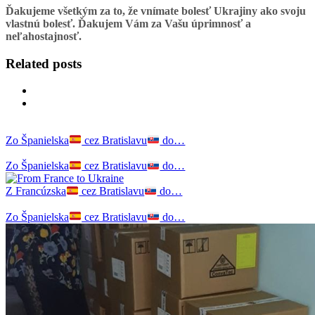
Ďakujeme všetkým za to, že vnímate bolesť Ukrajiny ako svoju
vlastnú bolesť. Ďakujem Vám za Vašu úprimnosť a
neľahostajnosť.
Related posts
Zo Španielska
cez Bratislavu
do…
Zo Španielska
cez Bratislavu
do…
Z Francúzska
cez Bratislavu
do…
Zo Španielska
cez Bratislavu
do…