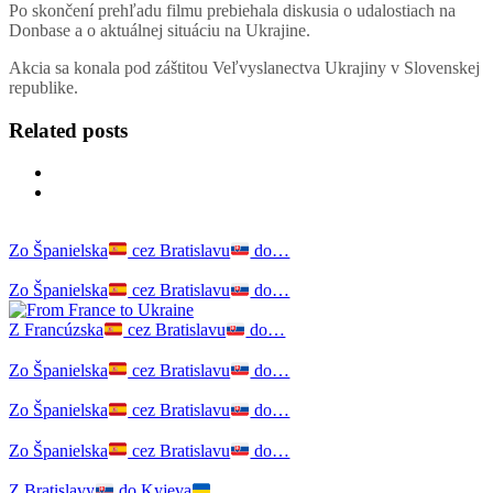
Po skončení prehľadu filmu prebiehala diskusia o udalostiach na
Donbase a o aktuálnej situáciu na Ukrajine.
Akcia sa konala pod záštitou Veľvyslanectva Ukrajiny v Slovenskej
republike.
Related posts
Zo Španielska
cez Bratislavu
do…
Zo Španielska
cez Bratislavu
do…
Z Francúzska
cez Bratislavu
do…
Zo Španielska
cez Bratislavu
do…
Zo Španielska
cez Bratislavu
do…
Zo Španielska
cez Bratislavu
do…
Z Bratislavy
do Kyjeva