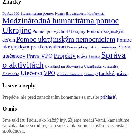
Značky
Humanitárna pomoc
Donbas SOS
Komunálne zariadenia
Konferencia
Medzinárodná humanitárna pomoc
Ukrajine
Pomoc ukrajinským
Pomoc pre východ Ukrajiny
Pomoc ukrajinským nemocniciam
Pomoc
deťom
Prava
ukrajinským presťahovalcom
Pomoc ukrajinským zraneným
Správa
Projekty
utečencov
Prava VPO
Práva
Seminár
o aktivitách
Ukrajinci na Slovensku
Ukrajinská komunita
Utečenci
VPO
Ľudské práva
Slovenska
Výmena skúseností
Černobyľ
Leave a reply
Prepáčte, ale pred zanechaním komentára sa musíte
prihlásiť
.
O nás
Sme takí istí ľudia, ako každý iný. Žijeme medzi Vami, kamarátime
sa, zakladáme si rodiny, stali sme sa aktívnou súčasťou slovenskej
spoločnosti.