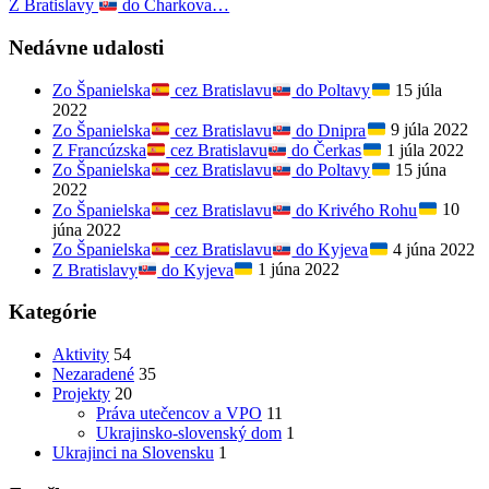
Z Bratislavy
do Charkova…
Nedávne udalosti
Zo Španielska
cez Bratislavu
do Poltavy
15 júla
2022
Zo Španielska
cez Bratislavu
do Dnipra
9 júla 2022
Z Francúzska
cez Bratislavu
do Čerkas
1 júla 2022
Zo Španielska
cez Bratislavu
do Poltavy
15 júna
2022
Zo Španielska
cez Bratislavu
do Krivého Rohu
10
júna 2022
Zo Španielska
cez Bratislavu
do Kyjeva
4 júna 2022
Z Bratislavy
do Kyjeva
1 júna 2022
Kategórie
Aktivity
54
Nezaradené
35
Projekty
20
Práva utečencov a VPO
11
Ukrajinsko-slovenský dom
1
Ukrajinci na Slovensku
1