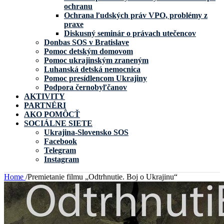
ochranu
Ochrana ľudských práv VPO, problémy z
praxe
Diskusný seminár o právach utečencov
Donbas SOS v Bratislave
Pomoc detským domovom
Pomoc ukrajinským zraneným
Luhanská detská nemocnica
Pomoc presídlencom Ukrajiny
Podpora černobyľčanov
AKTIVITY
PARTNÉRI
AKO POMÔCŤ
SOCIÁLNE SIETE
Ukrajina-Slovensko SOS
Facebook
Telegram
Instagram
Home
/
Premietanie filmu „Odtrhnutie. Boj o Ukrajinu“