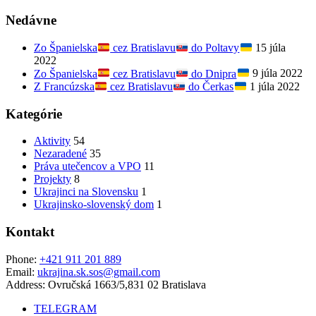
Nedávne
Zo Španielska
cez Bratislavu
do Poltavy
15 júla
2022
Zo Španielska
cez Bratislavu
do Dnipra
9 júla 2022
Z Francúzska
cez Bratislavu
do Čerkas
1 júla 2022
Kategórie
Aktivity
54
Nezaradené
35
Práva utečencov a VPO
11
Projekty
8
Ukrajinci na Slovensku
1
Ukrajinsko-slovenský dom
1
Kontakt
Phone:
+421 911 201 889
Email:
ukrajina.sk.sos@gmail.com
Address:
Ovručská 1663/5,831 02 Bratislava
TELEGRAM