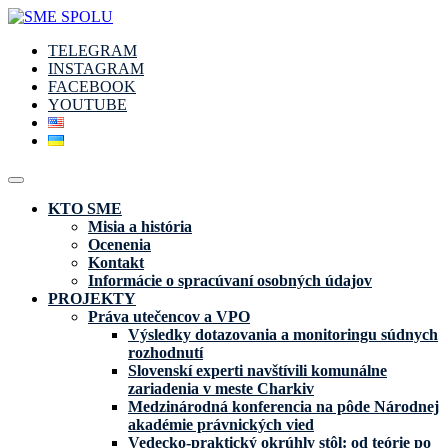
TELEGRAM
INSTAGRAM
FACEBOOK
YOUTUBE
KTO SME
Misia a história
Ocenenia
Kontakt
Informácie o spracúvaní osobných údajov
PROJEKTY
Práva utečencov a VPO
Výsledky dotazovania a monitoringu súdnych
rozhodnutí
Slovenskí experti navštívili komunálne
zariadenia v meste Charkiv
Medzinárodná konferencia na pôde Národnej
akadémie právnických vied
Vedecko-praktický okrúhly stôl: od teórie po