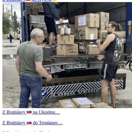
Z Bratislavy
na Ukrajinu…
Z Bratislavy
do Trostianec…