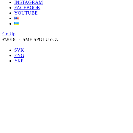
INSTAGRAM
FACEBOOK
YOUTUBE
Go Up
©2018 ・ SME SPOLU o. z.
SVK
ENG
УКР