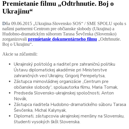
Premietanie filmu „Odtrhnutie. Boj o
Ukrajinu“
Dňa 09.06.2015 „Ukrajina-Slovensko SOS“ / SME SPOLU spolu s
našimi partnermi Centrom pre občianske slobody (Ukrajina) a
Hudobno-dramatickým súborom Tarasa Ševčenka (Slovensko)
zorganizovali
premietanie dokumentárneho filmu
„Odtrhnutie.
Boj o Ukrajinu“.
Akcie sa zúčastnili:
Ukrajinský politológ a riaditeľ pre zahraničnú politiku
Ústavu diplomatickej akadémie pri Ministerstve
zahraničných vecí Ukrajiny, Grigorij Perepelytsa,
Zástupca mimovládnej organizácie „Centrum pre
občianske slobody“, spoluautorka filmu, Maria Tomak,
Predseda Slovensko-ukrajinskej spoločnosti, Anton
Novák,
Zástupca riaditeľa Hudobno-dramatického súboru Tarasa
Ševčenka, Michal Kalynyak,
Diplomati, zástupcovia ukrajinskej menšiny na Slovensku,
študenti vysokých škôl Slovenska.