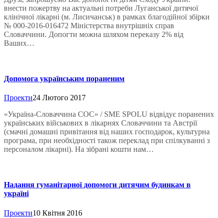
внести пожертву на актуальні потреби Луганської дитячої
клінічної лікарні (м. Лисичанськ) в рамках благодійної збірки
№ 000-2016-016472 Міністерства внутрішніх справ
Словаччини. Допогти можна шляхом переказу 2% від
Ваших…
Допомога українським пораненим
Проекти
24 Лютого 2017
«Україна-Словаччина COC» / SME SPOLU відвідує поранених
українських військових в лікарнях Словаччини та Австрії
(смачні домашні привітання від наших господарок, культурна
програма, при необхідності також переклад при спілкуванні з
персоналом лікарні). На зібрані кошти нам…
Надання гуманітарної допомоги дитячим будинкам в
україні
Проекти
10 Квітня 2016