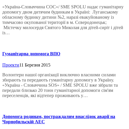
«Україна-Словаччина СОС»/ SME SPOLU надає гуманітарну
допомогу двом дитячим будинкам в Україні: Луганському
обласному будинку дитини №2, наразі евакуйованому із
тимчасово окупованої території в м. Сєверодонецьк;
Містечку милосердя Святого Миколая для дітей-сиріт і дітей
із…
Гуманітарна допомога ВПО
Проекти
11 Березня 2015
Волонтери нашої організації виключно власними силами
збирають та передають гуманітарну допомогу в Україну.
«Україна - Словаччина SOS» / SME SPOLU вже зібрали та
передали близько 20 тонн гуманітарної допомоги сім'ям
переселенців, які відтепер проживають у…
Допомога родинам, постраждалим внаслідок аварії на
Чорнобильскій АЕС