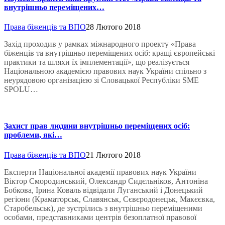
внутрішньо переміщених…
Права біженців та ВПО
28 Лютого 2018
Захід проходив у рамках міжнародного проекту «Права
біженців та внутрішньо переміщених осіб: кращі європейські
практики та шляхи їх імплементації», що реалізується
Національною академією правових наук України спільно з
неурядовою організацією зі Словацької Республіки SME
SPOLU…
Захист прав людини внутрішньо переміщених осіб:
проблеми, які…
Права біженців та ВПО
21 Лютого 2018
Експерти Національної академії правових наук України
Віктор Смородинський, Олександр Сидєльніков, Антоніна
Бобкова, Ірина Коваль відвідали Луганський і Донецький
регіони (Краматорськ, Славянськ, Сєвєродонецьк, Макєєвка,
Старобельськ), де зустрілись з внутрішньо переміщеними
особами, представниками центрів безоплатної правової