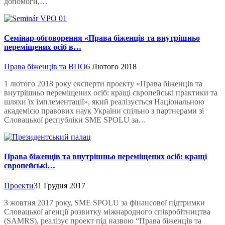
допомоги,…
Семінар-обговорення «Права біженців та внутрішньо
переміщених осіб в…
Права біженців та ВПО
6 Лютого 2018
1 лютого 2018 року експерти проекту «Права біженців та
внутрішньо переміщених осіб: кращі європейські практики та
шляхи їх імплементації», який реалізується Національною
академією правових наук України спільно з партнерами зі
Словацької республіки SME SPOLU за…
Права біженців та внутрішньо переміщених осіб: кращі
європейські…
Проекти
31 Грудня 2017
З жовтня 2017 року, SME SPOLU за фінансової підтримки
Словацької агенції розвитку міжнародного співробітництва
(SAMRS), реалізує проект під назвою “Права біженців та