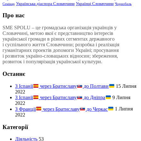
Українська діаспора Словаччини
Українці Словаччини
Семінар
Чорнобиль
Про нас
SME SPOLU – це громадська організація українців у
Словаччині, метою якої є представництво інтересів
української громади в різних сегментах державного
і суспільного життя Словаччини; розробка і реалізація
гуманітарних проектів допомоги Україні; просування
і розвиток україно-словацьких відносин; збереження,
розвиток і популярізація української культури.
Останнє
З Іспанії
через Братиславу
до Полтави
15 Липня
2022
З Іспанії
через Братиславу
до Дніпра
9 Липня
2022
З Франції
через Братиславу
до Черкас
1 Липня
2022
Категорії
Діяльність
53