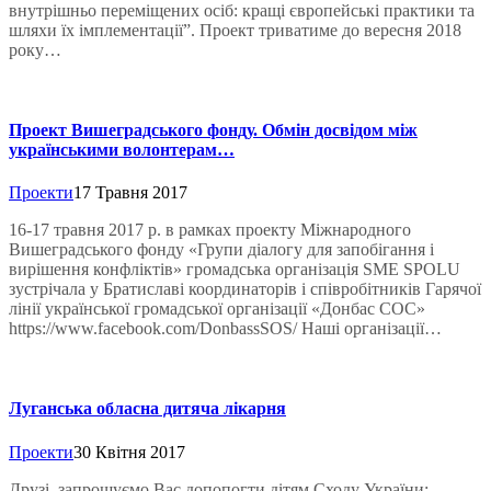
внутрішньо переміщених осіб: кращі європейські практики та
шляхи їх імплементації”. Проект триватиме до вересня 2018
року…
Проект Вишеградського фонду. Обмін досвідом між
українськими волонтерам…
Проекти
17 Травня 2017
16-17 травня 2017 р. в рамках проекту Міжнародного
Вишеградського фонду «Групи діалогу для запобігання і
вирішення конфліктів» громадська організація SME SPOLU
зустрічала у Братиславі координаторів і співробітників Гарячої
лінії української громадської організації «Донбас СОС»
https://www.facebook.com/DonbassSOS/ Наші організації…
Луганська обласна дитяча лікарня
Проекти
30 Квітня 2017
Друзі, запрошуємо Вас допопогти дітям Сходу України: