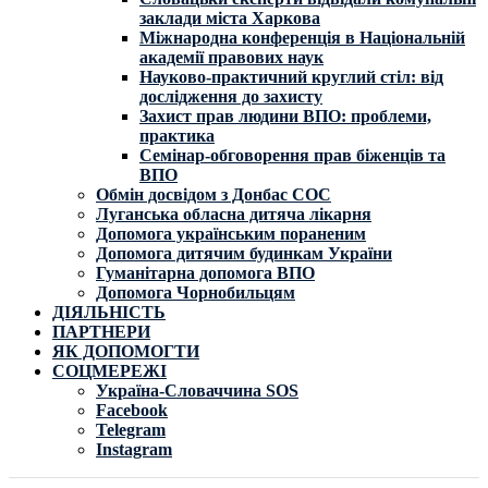
заклади міста Харкова
Міжнародна конференція в Національній
академії правових наук
Науково-практичний круглий стіл: від
дослідження до захисту
Захист прав людини ВПО: проблеми,
практика
Семінар-обговорення прав біженців та
ВПО
Обмін досвідом з Донбас СОС
Луганська обласна дитяча лікарня
Допомога українським пораненим
Допомога дитячим будинкам України
Гуманітарна допомога ВПО
Допомога Чорнобильцям
ДІЯЛЬНІСТЬ
ПАРТНЕРИ
ЯК ДОПОМОГТИ
СОЦМЕРЕЖІ
Україна-Словаччина SOS
Facebook
Telegram
Instagram