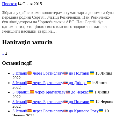
Проекти
14 Січня 2015
Зібрана українськими волонтерами гуманітарна допомога була
передана родині Сергія і Златіці Резніченків. Пан Резніченко
був ліквідатором на Чорнобильскій АЕС. Пан Сергій був
одним із тих, хто ціною свого власного здоров’я намагався
зменшити наслідки аварії на…
Навігація записів
1
2
Останні події
З Іспанії
через Братиславу
до Полтави
15 Липня
2022
З Іспанії
через Братиславу
до Дніпра
9 Липня
2022
З Франції
через Братиславу
до Черкас
1 Липня
2022
З Іспанії
через Братиславу
до Полтави
15 Червня
2022
З Іспанії
через Братиславу
до Кривого Рогу
10
Червня 2022