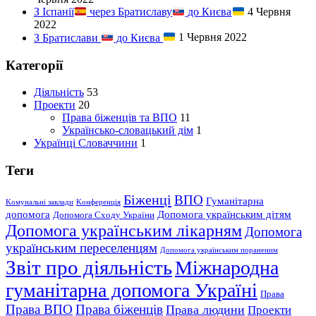
З Іспанії
через Братиславу
до Києва
4 Червня
2022
З Братислави
до Києва
1 Червня 2022
Категорії
Діяльність
53
Проекти
20
Права біженців та ВПО
11
Українсько-словацький дім
1
Українці Словаччини
1
Теги
Біженці
ВПО
Гуманітарна
Kомунальні заклади
Kонференція
допомога
Допомога українським дітям
Допомога Сходу України
Допомога українським лікарням
Допомога
українським переселенцям
Допомога українським пораненим
Звіт про діяльність
Міжнародна
гуманітарна допомога Україні
Права
Права ВПО
Права біженців
Права людини
Проекти