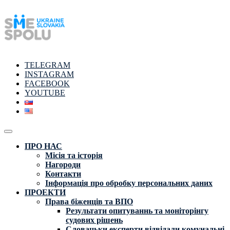
TELEGRAM
INSTAGRAM
FACEBOOK
YOUTUBE
ПРО НАС
Місія та історія
Нагороди
Контакти
Інформація про обробку персональних даних
ПРОЕКТИ
Права біженців та ВПO
Результати опитуваннь та моніторінгу
судових рішень
Словацьки експерти відвідали комунальні