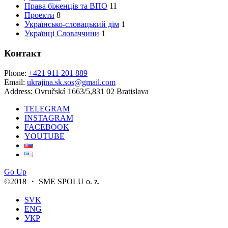
Права біженців та ВПО
11
Проекти
8
Українсько-словацький дім
1
Українці Словаччини
1
Контакт
Phone:
+421 911 201 889
Email:
ukrajina.sk.sos@gmail.com
Address:
Ovručská 1663/5,831 02 Bratislava
TELEGRAM
INSTAGRAM
FACEBOOK
YOUTUBE
Go Up
©2018 ・ SME SPOLU o. z.
SVK
ENG
УКР