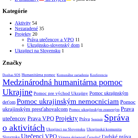
Kategórie
Aktivity
54
Nezaradené
35
Projekty
20
Práva utečencov a VPO
11
Ukrajinsko-slovenský dom
1
Ukrajinci na Slovensku
1
Značky
Humanitárna pomoc
Donbas SOS
Komunálne zariadenia
Konferencia
Medzinárodná humanitárna pomoc
Ukrajine
Pomoc ukrajinským
Pomoc pre východ Ukrajiny
Pomoc ukrajinským nemocniciam
Pomoc
deťom
Prava
ukrajinským presťahovalcom
Pomoc ukrajinským zraneným
Správa
Projekty
utečencov
Prava VPO
Práva
Seminár
o aktivitách
Ukrajinci na Slovensku
Ukrajinská komunita
Utečenci
VPO
Ľudské práva
Slovenska
Výmena skúseností
Černobyľ