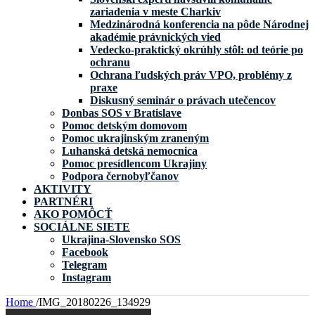
zariadenia v meste Charkiv
Medzinárodná konferencia na pôde Národnej
akadémie právnických vied
Vedecko-praktický okrúhly stôl: od teórie po
ochranu
Ochrana ľudských práv VPO, problémy z
praxe
Diskusný seminár o právach utečencov
Donbas SOS v Bratislave
Pomoc detským domovom
Pomoc ukrajinským zraneným
Luhanská detská nemocnica
Pomoc presídlencom Ukrajiny
Podpora černobyľčanov
AKTIVITY
PARTNÉRI
AKO POMÔCŤ
SOCIÁLNE SIETE
Ukrajina-Slovensko SOS
Facebook
Telegram
Instagram
Home
/
IMG_20180226_134929