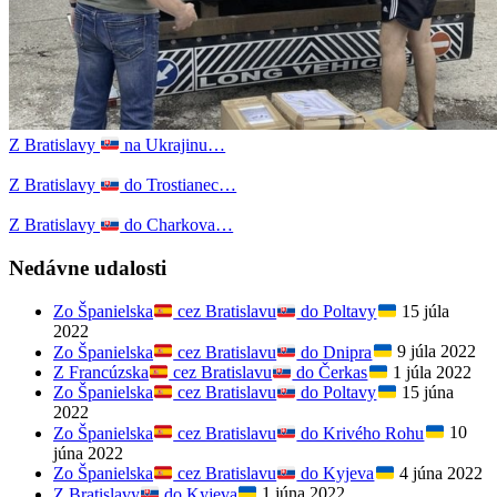
Z Bratislavy
na Ukrajinu…
Z Bratislavy
do Trostianec…
Z Bratislavy
do Charkova…
Nedávne udalosti
Zo Španielska
cez Bratislavu
do Poltavy
15 júla
2022
Zo Španielska
cez Bratislavu
do Dnipra
9 júla 2022
Z Francúzska
cez Bratislavu
do Čerkas
1 júla 2022
Zo Španielska
cez Bratislavu
do Poltavy
15 júna
2022
Zo Španielska
cez Bratislavu
do Krivého Rohu
10
júna 2022
Zo Španielska
cez Bratislavu
do Kyjeva
4 júna 2022
Z Bratislavy
do Kyjeva
1 júna 2022