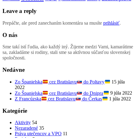
Leave a reply
Prepáčte, ale pred zanechaním komentára sa musíte
prihlásiť
.
O nás
Sme takí istí ľudia, ako každý iný. Žijeme medzi Vami, kamarátime
sa, zakladáme si rodiny, stali sme sa aktívnou súčasťou slovenskej
spoločnosti.
Nedávne
Zo Španielska
cez Bratislavu
do Poltavy
15 júla
2022
Zo Španielska
cez Bratislavu
do Dnipra
9 júla 2022
Z Francúzska
cez Bratislavu
do Čerkas
1 júla 2022
Kategórie
Aktivity
54
Nezaradené
35
Práva utečencov a VPO
11