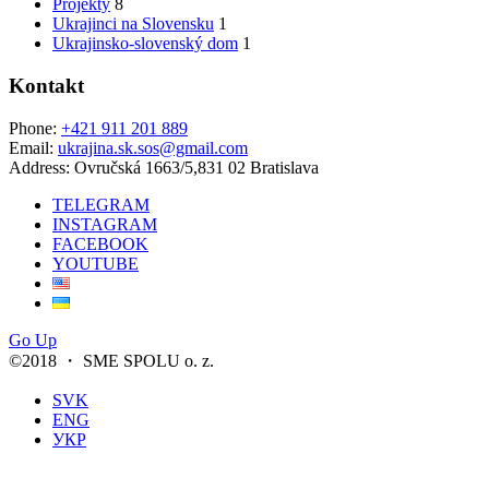
Projekty
8
Ukrajinci na Slovensku
1
Ukrajinsko-slovenský dom
1
Kontakt
Phone:
+421 911 201 889
Email:
ukrajina.sk.sos@gmail.com
Address:
Ovručská 1663/5,831 02 Bratislava
TELEGRAM
INSTAGRAM
FACEBOOK
YOUTUBE
Go Up
©2018 ・ SME SPOLU o. z.
SVK
ENG
УКР