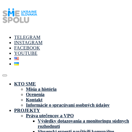
TELEGRAM
INSTAGRAM
FACEBOOK
YOUTUBE
KTO SME
Misia a história
Ocenenia
Kontakt
Informácie o spracúvaní osobných údajov
PROJEKTY
Práva utečencov a VPO
Výsledky dotazovania a monitoringu súdnych
rozhodnutí
Slovenskí experti navštívili komunálne